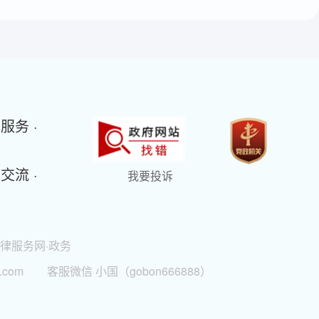
务服务 ·
动交流 ·
我要投诉
律服务网·政务
.com
客服微信 小国（gobon666888）